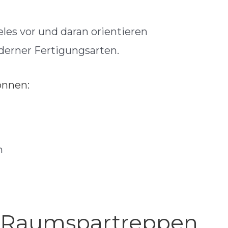
eles vor und daran orientieren
oderner Fertigungsarten.
önnen:
n
Raumspartreppen